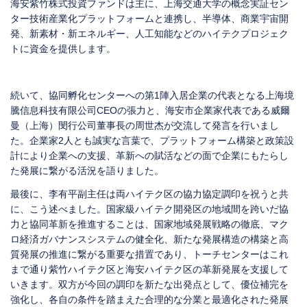
海安紫竹株式投資ファンドは主に、上海交通大学の概念実証セン
ター技術産業化プラットフォームと連携し、半導体、商業宇宙開
発、新素材・新エネルギー、人工知能などのハイテクプロジェク
トに資金を提供します。
続いて、協同孵化センターへの第1陣入居企業の代表となる上海境
騰信息科技有限公司CEOの張力と、海安市企業家代表である威爾
曼（上海）閔行公司董事長の周世杰が交流して発言を行いまし
た。企業家2人とも誠実な言葉で、プラットフォーム構築と政策設
計により企業への支援、革新への賦活などの面で企業にもたらし
た発展に繋がる活況を語りました。
最後に、李有平副主任は両ハイテク区の協力協定調印を祝うと共
に、こう述べました。国家級ハイテク開発区の地域間を跨いだ協
力と協同革新を推進することは、国家地域発展戦略の徹底、マク
ロ経済ガバナンスシステムの健全化、新たな発展構造の構築と高
質発展の推進に繋がる重要な措置であり、トーチセンターはこれ
まで通り紫竹ハイテク区と海安ハイテク区の革新発展を支援して
いきます。双方が今回の調印を新たな出発点として、優位補完を
強化し、各自の条件を踏まえた合理的な分業と最適化された発展