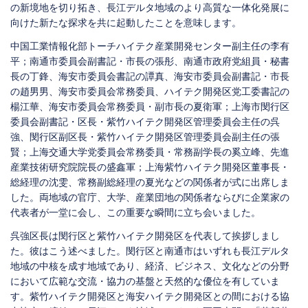
の新境地を切り拓き、長江デルタ地域のより高質な一体化発展に
向けた新たな探求を共に起動したことを意味します。
中国工業情報化部トーチハイテク産業開発センター副主任の李有
平；南通市委員会副書記・市長の張彤、南通市政府党組員・秘書
長の丁鋒、海安市委員会書記の譚真、海安市委員会副書記・市長
の趙男男、海安市委員会常務委員、ハイテク開発区党工委書記の
楊江華、海安市委員会常務委員・副市長の夏衛軍；上海市閔行区
委員会副書記・区長・紫竹ハイテク開発区管理委員会主任の呉
強、閔行区副区長・紫竹ハイテク開発区管理委員会副主任の張
賢；上海交通大学党委員会常務委員・常務副学長の奚立峰、先進
産業技術研究院院長の盛鑫軍；上海紫竹ハイテク開発区董事長・
総経理の沈雯、常務副総経理の夏光などの関係者が式に出席しま
した。両地域の官庁、大学、産業団地の関係者ならびに企業家の
代表者が一堂に会し、この重要な瞬間に立ち会いました。
呉強区長は閔行区と紫竹ハイテク開発区を代表して挨拶しまし
た。彼はこう述べました。閔行区と南通市はいずれも長江デルタ
地域の中核を成す地域であり、経済、ビジネス、文化などの分野
において広範な交流・協力の基盤と天然的な優位を有していま
す。紫竹ハイテク開発区と海安ハイテク開発区との間における協