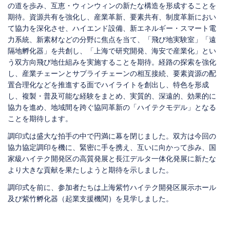
の道を歩み、互恵・ウィンウィンの新たな構造を形成することを
期待。資源共有を強化し、産業革新、要素共有、制度革新におい
て協力を深化させ、ハイエンド設備、新エネルギー・スマート電
力系統、新素材などの分野に焦点を当て、「飛び地実験室」「遠
隔地孵化器」を共創し、「上海で研究開発、海安で産業化」とい
う双方向飛び地仕組みを実施することを期待。経路の探索を強化
し、産業チェーンとサプライチェーンの相互接続、要素資源の配
置合理化などを推進する面でハイライトを創出し、特色を形成
し、複製・普及可能な経験をまとめ、実質的、深遠的、効果的に
協力を進め、地域間を跨ぐ協同革新の「ハイテクモデル」となる
ことを期待します。
調印式は盛大な拍手の中で円満に幕を閉じました。双方は今回の
協力協定調印を機に、緊密に手を携え、互いに向かって歩み、国
家級ハイテク開発区の高質発展と長江デルタ一体化発展に新たな
より大きな貢献を果たしようと期待を示しました。
調印式を前に、参加者たちは上海紫竹ハイテク開発区展示ホール
及び紫竹孵化器（起業支援機関）を見学しました。