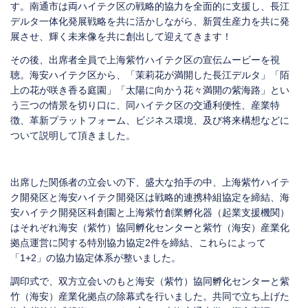
す。南通市は両ハイテク区の戦略的協力を全面的に支援し、長江
デルタ一体化発展戦略を共に活かしながら、新質生産力を共に発
展させ、輝く未来像を共に創出して迎えてきます！
その後、出席者全員で上海紫竹ハイテク区の宣伝ムービーを視
聴。海安ハイテク区から、「茉莉花が満開した長江デルタ」「陌
上の花が咲き香る庭園」「太陽に向かう花々満開の紫海路」とい
う三つの情景を切り口に、同ハイテク区の交通利便性、産業特
徴、革新プラットフォーム、ビジネス環境、及び将来構想などに
ついて説明して頂きました。
出席した関係者の立会いの下、盛大な拍手の中、上海紫竹ハイテ
ク開発区と海安ハイテク開発区は戦略的連携枠組協定を締結、海
安ハイテク開発区科創園と上海紫竹創業孵化器（起業支援機関）
はそれぞれ海安（紫竹）協同孵化センターと紫竹（海安）産業化
拠点運営に関する特別協力協定2件を締結、これらによって
「1+2」の協力協定体系が整いました。
調印式で、双方立会いのもと海安（紫竹）協同孵化センターと紫
竹（海安）産業化拠点の除幕式を行いました。共同で立ち上げた