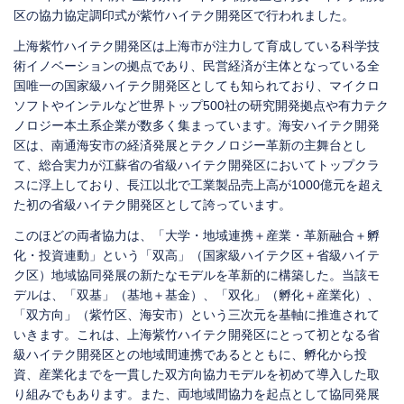
区の協力協定調印式が紫竹ハイテク開発区で行われました。
上海紫竹ハイテク開発区は上海市が注力して育成している科学技
術イノベーションの拠点であり、民営経済が主体となっている全
国唯一の国家級ハイテク開発区としても知られており、マイクロ
ソフトやインテルなど世界トップ500社の研究開発拠点や有力テク
ノロジー本土系企業が数多く集まっています。海安ハイテク開発
区は、南通海安市の経済発展とテクノロジー革新の主舞台とし
て、総合実力が江蘇省の省級ハイテク開発区においてトップクラ
スに浮上しており、長江以北で工業製品売上高が1000億元を超え
た初の省級ハイテク開発区として誇っています。
このほどの両者協力は、「大学・地域連携＋産業・革新融合＋孵
化・投資連動」という「双高」（国家級ハイテク区＋省級ハイテ
ク区）地域協同発展の新たなモデルを革新的に構築した。当該モ
デルは、「双基」（基地＋基金）、「双化」（孵化＋産業化）、
「双方向」（紫竹区、海安市）という三次元を基軸に推進されて
いきます。これは、上海紫竹ハイテク開発区にとって初となる省
級ハイテク開発区との地域間連携であるとともに、孵化から投
資、産業化までを一貫した双方向協力モデルを初めて導入した取
り組みでもあります。また、両地域間協力を起点として協同発展