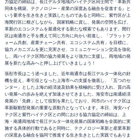
力協定の締結は、長江デルタ地域のハイテク区同士間で「革新共
同体を構築、テクノロジー・産業の深度ある融合を促進する』と
いう要求を生き生きと実践したものであると同時に、紫竹区が上
海閔行区に根ざしながら、国家戦略に資し、発展の空間を広げ、
革新のエコシステムを最適化する新たな模索でもあります。閔行
区は南通市と手を携えて同じ方向に向かい前進し、「プラットフ
ォーム共創、産業チェーン共有、エコシステム共有」を目標に、
協力メカニズムを更に充実させ、コミュニケーション交流を強化
し、両ハイテク区間の協力発展をより強力に支援し、両地域の発
展を新たな高みへと押し上げていきましょう！
張彤市長はこう述べました。近年南通市は長江デルタ一体化の好
機を捉え、牽引役となった上海市への支援を徹底し、「五つのセ
ンター」とした上海の経済波及効果を積極的に受け入れ、質の高
い発展への歩みを絶えず加速させてきました。海安市は南通経済
発展の「先鋒」として役割を果たしており、同市のハイテク区は
革新駆動型発展の重要な原動力となっています。本日、海安ハイ
テク区と紫竹ハイテク区との間における協力協定の締結は、上
海・南通両地域で長江デルタ一体化発展の国家戦略を全面的に実
施する具体的行動であると同時に、テクノロジー革新と産業革新
の深度ある融合を協同で推進する生き生きとした実践でもありま