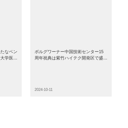
新たなベン
ボルグワーナー中国技術センター15
通大学医学
周年祝典は紫竹ハイテク開発区で盛大
同づくり協
に開催され
2024-10-11