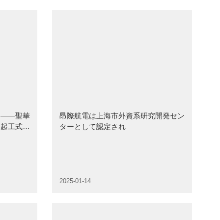
り――聖華
昂際航電は上海市外資系研究開発セン
校起工式が
ターとして認定され
2025-01-14