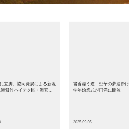
に立脚、協同発展による新境
書香漂う道 聖華の夢追掛け｜
上海紫竹ハイテク区・海安ハ
学年始業式が円満に開催
の協力協定調印式が開催
0
2025-09-05