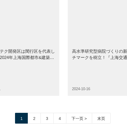
テク開発区は閔行区を代表し
高水準研究型病院づくりの
2024年上海国際都市&建築博
チマークを樹立！『上海交
かしく登場
院附属瑞金病院閔行分院共
定』調印式が行われ
1
2024-10-16
1
2
3
4
下一页 >
末页