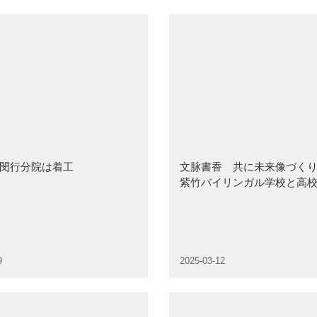
閔行分院は着工
文脉書香 共に未来像づく
紫竹バイリンガル学校と高
盛大に開催され
9
2025-03-12