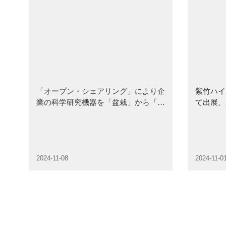
「オープン・シェアリング」により企
紫竹ハイ
業の科学研究機器を「盆栽」から「風
て出展、
景」へと変身させる――紫竹商会が
覧会に輝
『紫竹国家ハイテク産業開発区企業実
験室シェアリングサービスハンドブッ
ク』発表会を開催
2024-11-08
2024-11-0